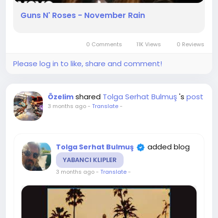
Guns N' Roses - November Rain
0 Comments
11K Views
0 Reviews
Please log in to like, share and comment!
shared
Tolga Serhat Bulmuş
's
post
Özelim
3 months ago
-
Translate
-
added blog
Tolga Serhat Bulmuş
YABANCI KLIPLER
3 months ago
-
Translate
-