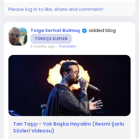
Please log in to like, share and comment!
added blog
Tolga Serhat Bulmuş
TÜRKÇE KLIPLER
5 months ago
-
Translate
-
Tan Taşçı - Yok Başka Hayalim (Resmi Şarkı
Sözleri Videosu)