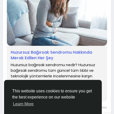
Huzursuz Bağırsak Sendromu Hakkında
Merak Edilen Her Şey
Huzursuz bağırsak sendromu nedir? Huzursuz
bağırsak sendromu tüm güncel tüm tıbbi ve
teknolojik yöntemlerle incelenmesine karşın
altında herhangi bir organik neden (hastalık)
saptanamayan, karında değişik formlarda ağrı,
This website uses cookies to ensure you get
şişkinlik, net tanımlanamayan bir rahatsızlık hissi,
the best experience on our website
dışkılama sıklığı ve dışkı formunda değişikliklerle
karakterize bir sendromdur. Huzursuz bağırsak...
Learn More
0 Comments
9K Views
0 Reviews