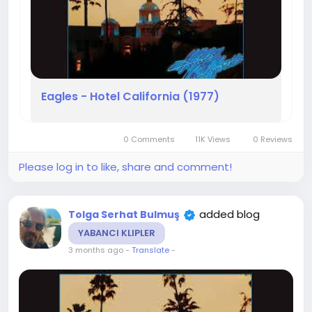
Eagles - Hotel California (1977)
0 Comments
11K Views
0 Reviews
Please log in to like, share and comment!
added blog
Tolga Serhat Bulmuş
YABANCI KLIPLER
3 months ago
-
Translate
-