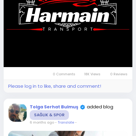
0 Comments
18K Views
0 Reviews
Please log in to like, share and comment!
added blog
Tolga Serhat Bulmuş
SAĞLIK & SPOR
6 months ago
-
Translate
-