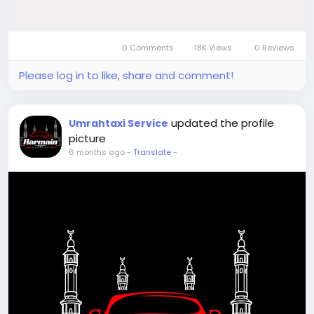
0 Comments
18K Views
0 Reviews
Please log in to like, share and comment!
updated the profile
Umrahtaxi Service
picture
6 months ago
-
Translate
-