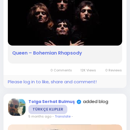
Queen – Bohemian Rhapsody
0 Comments
12K Views
0 Reviews
Please log in to like, share and comment!
added blog
Tolga Serhat Bulmuş
TÜRKÇE KLIPLER
5 months ago
-
Translate
-