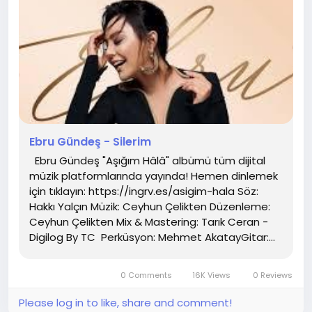
Ebru Gündeş - Silerim
Ebru Gündeş "Aşığım Hâlâ" albümü tüm dijital
müzik platformlarında yayında! Hemen dinlemek
için tıklayın: https://ingrv.es/asigim-hala Söz:
Hakkı Yalçın Müzik: Ceyhun Çelikten Düzenleme:
Ceyhun Çelikten Mix & Mastering: Tarık Ceran -
Digilog By TC Perküsyon: Mehmet AkatayGitar:...
0 Comments
16K Views
0 Reviews
Please log in to like, share and comment!