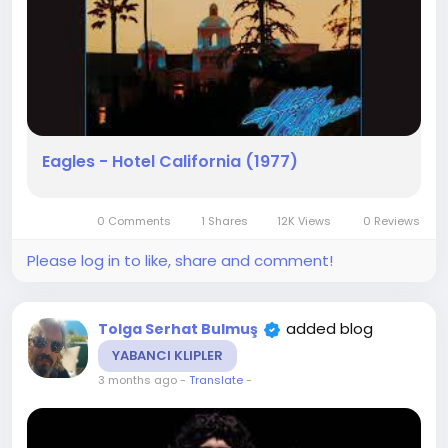
Eagles - Hotel California (1977)
0 Comments
1 Shares
12K Views
0 Reviews
Please log in to like, share and comment!
added blog
Tolga Serhat Bulmuş
YABANCI KLIPLER
3 months ago
-
Translate
-