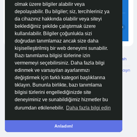
olmak üzere bilgiler alabilir veya
3.5 m/s
96%
759
mmHg
depolayabilir. Bu bilgiler; siz, tercihleriniz ya
02:00
03:00
04:00
05:00
06:00
07:00
da cihazınız hakkında olabilir veya siteyi
beklediğiniz şekilde çalıştırmak üzere
‹
›
kullanılabilir. Bilgiler çoğunlukla sizi
24°C
24°C
24°C
24°C
25°C
25°C
doğrudan tanımlamaz ancak size daha
kişiselleştirilmiş bir web deneyimi sunabilir.
Bazı tanımlama bilgisi türlerine izin
© 2026 Özelim
Turkish
vermemeyi seçebilirsiniz. Daha fazla bilgi
Hakkımızda
Koşullar
KVKK
HSVTP
İBMYR
Bize Ulaşın
edinmek ve varsayılan ayarlarımızı
Destek Merkezi
değiştirmek için farklı kategori başlıklarına
tıklayın. Bununla birlikte, bazı tanımlama
bilgisi türlerini engellediğinizde site
deneyiminiz ve sunabildiğimiz hizmetler bu
durumdan etkilenebilir.
Daha fazla bilgi edin
Anladım!