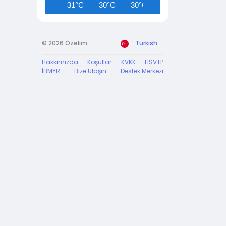
31°C
30°C
30°C
29°C
28°C
© 2026 Özelim
Turkish
Hakkımızda
Koşullar
KVKK
HSVTP
İBMYR
Bize Ulaşın
Destek Merkezi