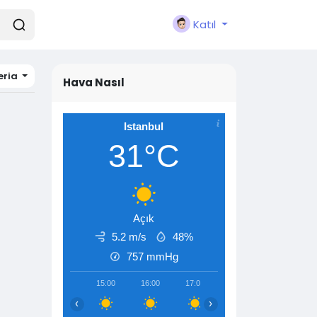
Katıl
eria
Hava Nasıl
Istanbul
31°C
Açık
5.2 m/s
48%
757
mmHg
15:00
16:00
17:00
18:00
19:00
‹
›