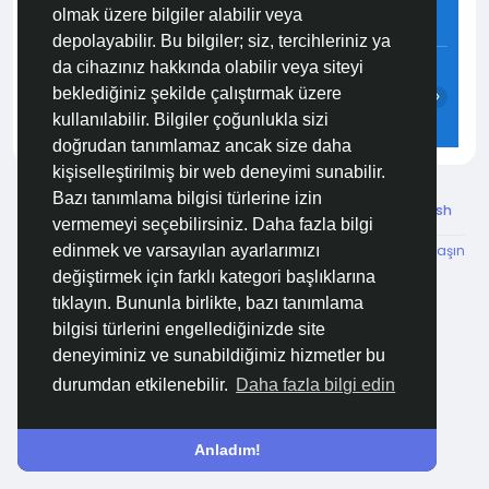
olmak üzere bilgiler alabilir veya
5.8 m/s
86%
761
mmHg
depolayabilir. Bu bilgiler; siz, tercihleriniz ya
22:00
23:00
00:00
01:00
02:00
03:00
da cihazınız hakkında olabilir veya siteyi
beklediğiniz şekilde çalıştırmak üzere
‹
›
kullanılabilir. Bilgiler çoğunlukla sizi
24°C
24°C
24°C
24°C
23°C
23°C
doğrudan tanımlamaz ancak size daha
kişiselleştirilmiş bir web deneyimi sunabilir.
Bazı tanımlama bilgisi türlerine izin
© 2026 Özelim
Turkish
vermemeyi seçebilirsiniz. Daha fazla bilgi
Hakkımızda
Koşullar
KVKK
HSVTP
İBMYR
Bize Ulaşın
edinmek ve varsayılan ayarlarımızı
Destek Merkezi
değiştirmek için farklı kategori başlıklarına
tıklayın. Bununla birlikte, bazı tanımlama
bilgisi türlerini engellediğinizde site
deneyiminiz ve sunabildiğimiz hizmetler bu
durumdan etkilenebilir.
Daha fazla bilgi edin
Anladım!