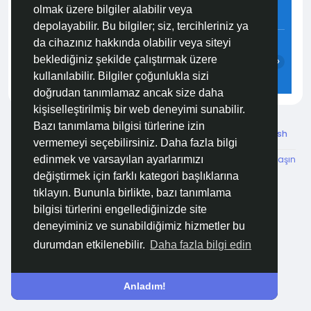
olmak üzere bilgiler alabilir veya
2.4 m/s
96%
758
mmHg
depolayabilir. Bu bilgiler; siz, tercihleriniz ya
06:00
07:00
08:00
09:00
10:00
11:00
da cihazınız hakkında olabilir veya siteyi
beklediğiniz şekilde çalıştırmak üzere
‹
›
kullanılabilir. Bilgiler çoğunlukla sizi
24°C
24°C
25°C
26°C
28°C
30°C
doğrudan tanımlamaz ancak size daha
kişiselleştirilmiş bir web deneyimi sunabilir.
Bazı tanımlama bilgisi türlerine izin
© 2026 Özelim
Turkish
vermemeyi seçebilirsiniz. Daha fazla bilgi
Hakkımızda
Koşullar
KVKK
HSVTP
İBMYR
Bize Ulaşın
edinmek ve varsayılan ayarlarımızı
Destek Merkezi
değiştirmek için farklı kategori başlıklarına
tıklayın. Bununla birlikte, bazı tanımlama
bilgisi türlerini engellediğinizde site
deneyiminiz ve sunabildiğimiz hizmetler bu
durumdan etkilenebilir.
Daha fazla bilgi edin
Anladım!