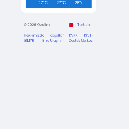
27°C
27°C
26°C
25°C
24°C
© 2026 Özelim
Turkish
Hakkımızda
Koşullar
KVKK
HSVTP
İBMYR
Bize Ulaşın
Destek Merkezi