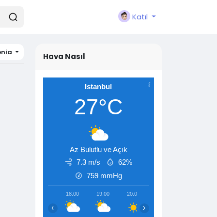
Katıl
nia
Hava Nasıl
Istanbul
27°C
Az Bulutlu ve Açık
7.3 m/s
62%
759
mmHg
18:00
19:00
20:00
21:00
22:00
‹
›