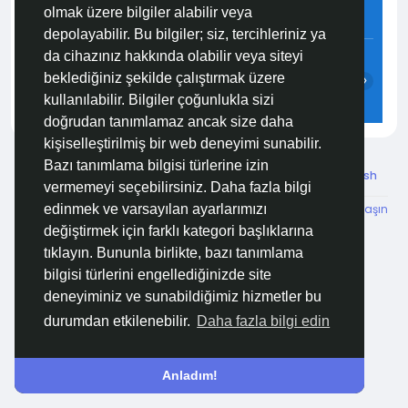
olmak üzere bilgiler alabilir veya
2.8 m/s
91%
758
mmHg
depolayabilir. Bu bilgiler; siz, tercihleriniz ya
07:00
08:00
09:00
10:00
11:00
12:00
da cihazınız hakkında olabilir veya siteyi
beklediğiniz şekilde çalıştırmak üzere
‹
›
kullanılabilir. Bilgiler çoğunlukla sizi
24°C
25°C
27°C
28°C
29°C
29°C
doğrudan tanımlamaz ancak size daha
kişiselleştirilmiş bir web deneyimi sunabilir.
Bazı tanımlama bilgisi türlerine izin
© 2026 Özelim
Turkish
vermemeyi seçebilirsiniz. Daha fazla bilgi
Hakkımızda
Koşullar
KVKK
HSVTP
İBMYR
Bize Ulaşın
edinmek ve varsayılan ayarlarımızı
Destek Merkezi
değiştirmek için farklı kategori başlıklarına
tıklayın. Bununla birlikte, bazı tanımlama
bilgisi türlerini engellediğinizde site
deneyiminiz ve sunabildiğimiz hizmetler bu
durumdan etkilenebilir.
Daha fazla bilgi edin
Anladım!