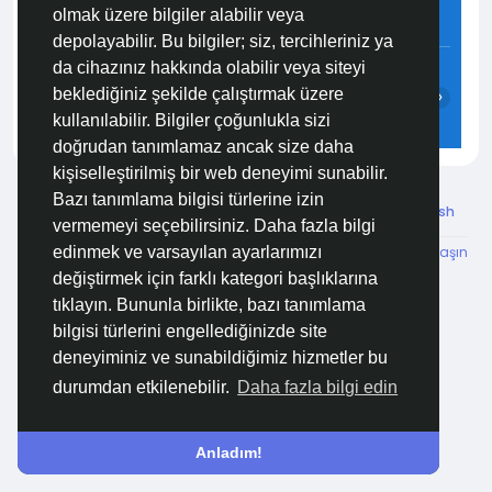
olmak üzere bilgiler alabilir veya
7.3 m/s
70%
761
mmHg
depolayabilir. Bu bilgiler; siz, tercihleriniz ya
13:00
14:00
15:00
16:00
17:00
18:00
da cihazınız hakkında olabilir veya siteyi
beklediğiniz şekilde çalıştırmak üzere
‹
›
kullanılabilir. Bilgiler çoğunlukla sizi
27°C
27°C
27°C
27°C
27°C
26°C
doğrudan tanımlamaz ancak size daha
kişiselleştirilmiş bir web deneyimi sunabilir.
Bazı tanımlama bilgisi türlerine izin
© 2026 Özelim
Turkish
vermemeyi seçebilirsiniz. Daha fazla bilgi
Hakkımızda
Koşullar
KVKK
HSVTP
İBMYR
Bize Ulaşın
edinmek ve varsayılan ayarlarımızı
Destek Merkezi
değiştirmek için farklı kategori başlıklarına
tıklayın. Bununla birlikte, bazı tanımlama
bilgisi türlerini engellediğinizde site
deneyiminiz ve sunabildiğimiz hizmetler bu
durumdan etkilenebilir.
Daha fazla bilgi edin
Anladım!