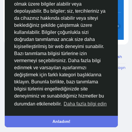
olmak üzere bilgiler alabilir veya
3.2 m/s
92%
759
mmHg
depolayabilir. Bu bilgiler; siz, tercihleriniz ya
00:00
01:00
02:00
03:00
04:00
05:00
da cihazınız hakkında olabilir veya siteyi
beklediğiniz şekilde çalıştırmak üzere
‹
›
kullanılabilir. Bilgiler çoğunlukla sizi
25°C
24°C
24°C
24°C
24°C
24°C
doğrudan tanımlamaz ancak size daha
kişiselleştirilmiş bir web deneyimi sunabilir.
Bazı tanımlama bilgisi türlerine izin
© 2026 Özelim
Turkish
vermemeyi seçebilirsiniz. Daha fazla bilgi
Hakkımızda
Koşullar
KVKK
HSVTP
İBMYR
Bize Ulaşın
edinmek ve varsayılan ayarlarımızı
Destek Merkezi
değiştirmek için farklı kategori başlıklarına
tıklayın. Bununla birlikte, bazı tanımlama
bilgisi türlerini engellediğinizde site
deneyiminiz ve sunabildiğimiz hizmetler bu
durumdan etkilenebilir.
Daha fazla bilgi edin
Anladım!