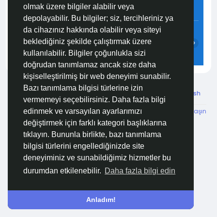
olmak üzere bilgiler alabilir veya
3.4 m/s
69%
758
mmHg
depolayabilir. Bu bilgiler; siz, tercihleriniz ya
09:00
10:00
11:00
12:00
13:00
14:00
da cihazınız hakkında olabilir veya siteyi
beklediğiniz şekilde çalıştırmak üzere
‹
›
kullanılabilir. Bilgiler çoğunlukla sizi
27°C
28°C
29°C
29°C
30°C
30°C
doğrudan tanımlamaz ancak size daha
kişiselleştirilmiş bir web deneyimi sunabilir.
Bazı tanımlama bilgisi türlerine izin
© 2026 Özelim
Turkish
vermemeyi seçebilirsiniz. Daha fazla bilgi
Hakkımızda
Koşullar
KVKK
HSVTP
İBMYR
Bize Ulaşın
edinmek ve varsayılan ayarlarımızı
Destek Merkezi
değiştirmek için farklı kategori başlıklarına
tıklayın. Bununla birlikte, bazı tanımlama
bilgisi türlerini engellediğinizde site
deneyiminiz ve sunabildiğimiz hizmetler bu
durumdan etkilenebilir.
Daha fazla bilgi edin
Anladım!