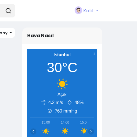
Katıl
any
Hava Nasıl
Istanbul
30°C
Açık
4.2 m/s
48%
760
mmHg
13:00
14:00
15:00
16:00
17:00
‹
›