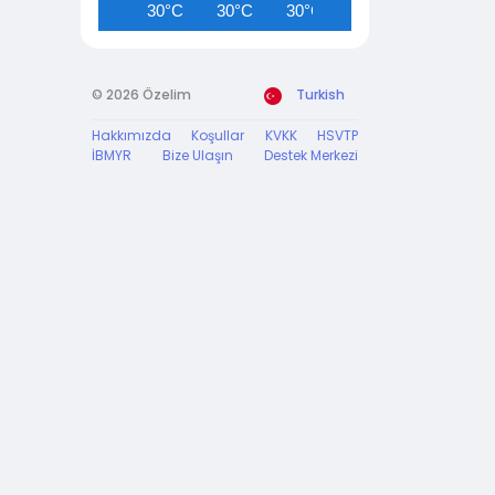
30°C
30°C
30°C
30°C
29°C
© 2026 Özelim
Turkish
Hakkımızda
Koşullar
KVKK
HSVTP
İBMYR
Bize Ulaşın
Destek Merkezi