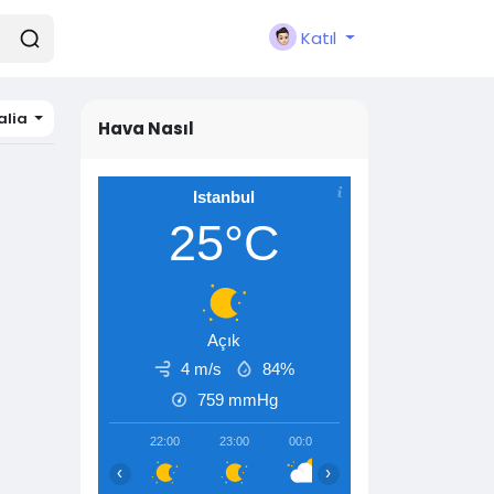
Katıl
alia
Hava Nasıl
Istanbul
25°C
Açık
4 m/s
84%
759
mmHg
22:00
23:00
00:00
01:00
02:00
‹
›