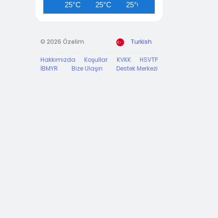
25°C
25°C
25°C
25°C
25°C
© 2026 Özelim
Turkish
Hakkımızda
Koşullar
KVKK
HSVTP
İBMYR
Bize Ulaşın
Destek Merkezi