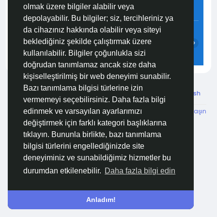
olmak üzere bilgiler alabilir veya
6.2 m/s
52%
759
mmHg
depolayabilir. Bu bilgiler; siz, tercihleriniz ya
16:00
17:00
18:00
19:00
20:00
21:00
da cihazınız hakkında olabilir veya siteyi
beklediğiniz şekilde çalıştırmak üzere
‹
›
kullanılabilir. Bilgiler çoğunlukla sizi
30°C
29°C
27°C
27°C
26°C
25°C
doğrudan tanımlamaz ancak size daha
kişiselleştirilmiş bir web deneyimi sunabilir.
Bazı tanımlama bilgisi türlerine izin
© 2026 Özelim
Turkish
vermemeyi seçebilirsiniz. Daha fazla bilgi
Hakkımızda
Koşullar
KVKK
HSVTP
İBMYR
Bize Ulaşın
edinmek ve varsayılan ayarlarımızı
Destek Merkezi
değiştirmek için farklı kategori başlıklarına
tıklayın. Bununla birlikte, bazı tanımlama
bilgisi türlerini engellediğinizde site
deneyiminiz ve sunabildiğimiz hizmetler bu
durumdan etkilenebilir.
Daha fazla bilgi edin
Anladım!