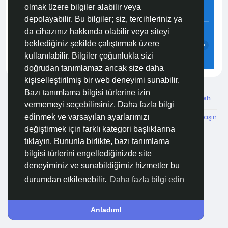
olmak üzere bilgiler alabilir veya
4.5 m/s
88%
760
mmHg
depolayabilir. Bu bilgiler; siz, tercihleriniz ya
07:00
08:00
09:00
10:00
11:00
12:00
da cihazınız hakkında olabilir veya siteyi
beklediğiniz şekilde çalıştırmak üzere
‹
›
kullanılabilir. Bilgiler çoğunlukla sizi
25°C
26°C
26°C
26°C
27°C
26°C
doğrudan tanımlamaz ancak size daha
kişiselleştirilmiş bir web deneyimi sunabilir.
Bazı tanımlama bilgisi türlerine izin
© 2026 Özelim
Turkish
vermemeyi seçebilirsiniz. Daha fazla bilgi
Hakkımızda
Koşullar
KVKK
HSVTP
İBMYR
Bize Ulaşın
edinmek ve varsayılan ayarlarımızı
Destek Merkezi
değiştirmek için farklı kategori başlıklarına
tıklayın. Bununla birlikte, bazı tanımlama
bilgisi türlerini engellediğinizde site
deneyiminiz ve sunabildiğimiz hizmetler bu
durumdan etkilenebilir.
Daha fazla bilgi edin
Anladım!