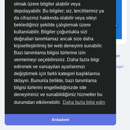
olmak üzere bilgiler alabilir veya
4.5 m/s
48%
757
mmHg
depolayabilir. Bu bilgiler; siz, tercihleriniz ya
14:00
15:00
16:00
17:00
18:00
19:00
da cihazınız hakkında olabilir veya siteyi
beklediğiniz şekilde çalıştırmak üzere
‹
›
kullanılabilir. Bilgiler çoğunlukla sizi
30°C
31°C
30°C
30°C
29°C
28°C
doğrudan tanımlamaz ancak size daha
kişiselleştirilmiş bir web deneyimi sunabilir.
Bazı tanımlama bilgisi türlerine izin
© 2026 Özelim
Turkish
vermemeyi seçebilirsiniz. Daha fazla bilgi
Hakkımızda
Koşullar
KVKK
HSVTP
İBMYR
Bize Ulaşın
edinmek ve varsayılan ayarlarımızı
Destek Merkezi
değiştirmek için farklı kategori başlıklarına
tıklayın. Bununla birlikte, bazı tanımlama
bilgisi türlerini engellediğinizde site
deneyiminiz ve sunabildiğimiz hizmetler bu
durumdan etkilenebilir.
Daha fazla bilgi edin
Anladım!