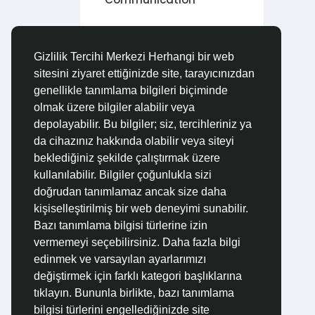
Personal Care
Gizlilik Tercihi Merkezi Herhangi bir web
Protective Services
sitesini ziyaret ettiğinizde site, tarayıcınızdan
genellikle tanımlama bilgileri biçiminde
olmak üzere bilgiler alabilir veya
Restaurant &
Hospitality
depolayabilir. Bu bilgiler; siz, tercihleriniz ya
da cihazınız hakkında olabilir veya siteyi
beklediğiniz şekilde çalıştırmak üzere
Retail & Sales
kullanılabilir. Bilgiler çoğunlukla sizi
doğrudan tanımlamaz ancak size daha
Science & Engineering
kişiselleştirilmiş bir web deneyimi sunabilir.
Bazı tanımlama bilgisi türlerine izin
Sports & Entertainment
vermemeyi seçebilirsiniz. Daha fazla bilgi
edinmek ve varsayılan ayarlarımızı
Transportation
değiştirmek için farklı kategori başlıklarına
tıklayın. Bununla birlikte, bazı tanımlama
Diğer
bilgisi türlerini engellediğinizde site