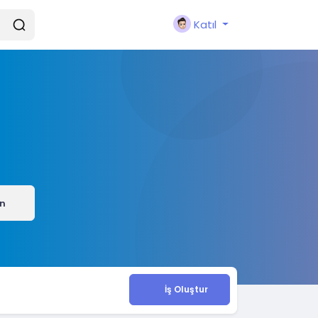
Katıl
ın
İş Oluştur