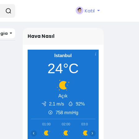
Katıl
rgia
Hava Nasıl
Istanbul
24°C
Açık
2.1 m/s
92%
758
mmHg
01:00
02:00
03:00
04:00
05:00
‹
›