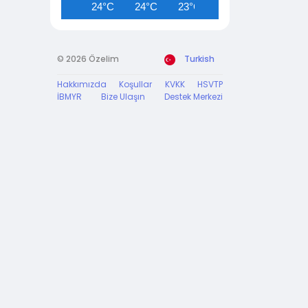
24°C
24°C
23°C
23°C
23°C
© 2026 Özelim
Turkish
Hakkımızda
Koşullar
KVKK
HSVTP
İBMYR
Bize Ulaşın
Destek Merkezi