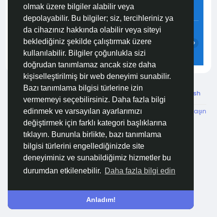
olmak üzere bilgiler alabilir veya
8.2 m/s
76%
760
mmHg
depolayabilir. Bu bilgiler; siz, tercihleriniz ya
18:00
19:00
20:00
21:00
22:00
23:00
da cihazınız hakkında olabilir veya siteyi
beklediğiniz şekilde çalıştırmak üzere
‹
›
kullanılabilir. Bilgiler çoğunlukla sizi
26°C
26°C
25°C
25°C
24°C
24°C
doğrudan tanımlamaz ancak size daha
kişiselleştirilmiş bir web deneyimi sunabilir.
Bazı tanımlama bilgisi türlerine izin
© 2026 Özelim
Turkish
vermemeyi seçebilirsiniz. Daha fazla bilgi
Hakkımızda
Koşullar
KVKK
HSVTP
İBMYR
Bize Ulaşın
edinmek ve varsayılan ayarlarımızı
Destek Merkezi
değiştirmek için farklı kategori başlıklarına
tıklayın. Bununla birlikte, bazı tanımlama
bilgisi türlerini engellediğinizde site
deneyiminiz ve sunabildiğimiz hizmetler bu
durumdan etkilenebilir.
Daha fazla bilgi edin
Anladım!