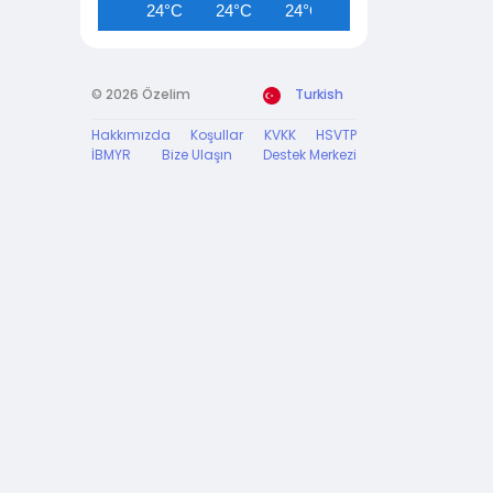
24°C
24°C
24°C
24°C
24°C
© 2026 Özelim
Turkish
Hakkımızda
Koşullar
KVKK
HSVTP
İBMYR
Bize Ulaşın
Destek Merkezi