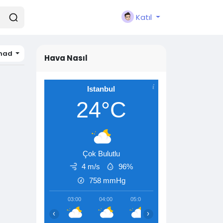
Katıl
had
Hava Nasıl
Istanbul
24°C
Çok Bulutlu
4 m/s
96%
758
mmHg
03:00
04:00
05:00
06:00
07:00
‹
›