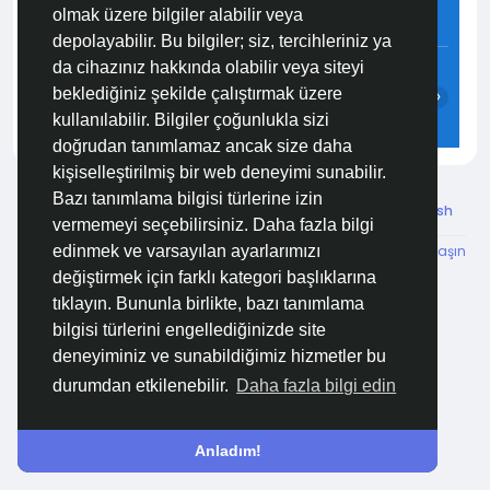
olmak üzere bilgiler alabilir veya
4.4 m/s
56%
758
mmHg
depolayabilir. Bu bilgiler; siz, tercihleriniz ya
12:00
13:00
14:00
15:00
16:00
17:00
da cihazınız hakkında olabilir veya siteyi
beklediğiniz şekilde çalıştırmak üzere
‹
›
kullanılabilir. Bilgiler çoğunlukla sizi
29°C
30°C
30°C
30°C
30°C
30°C
doğrudan tanımlamaz ancak size daha
kişiselleştirilmiş bir web deneyimi sunabilir.
Bazı tanımlama bilgisi türlerine izin
© 2026 Özelim
Turkish
vermemeyi seçebilirsiniz. Daha fazla bilgi
Hakkımızda
Koşullar
KVKK
HSVTP
İBMYR
Bize Ulaşın
edinmek ve varsayılan ayarlarımızı
Destek Merkezi
değiştirmek için farklı kategori başlıklarına
tıklayın. Bununla birlikte, bazı tanımlama
bilgisi türlerini engellediğinizde site
deneyiminiz ve sunabildiğimiz hizmetler bu
durumdan etkilenebilir.
Daha fazla bilgi edin
Anladım!