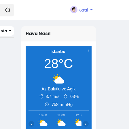
Katıl
ania
Hava Nasıl
Istanbul
28°C
Az Bulutlu ve Açık
3.7 m/s
63%
758
mmHg
10:00
11:00
12:00
13:00
14:00
‹
›