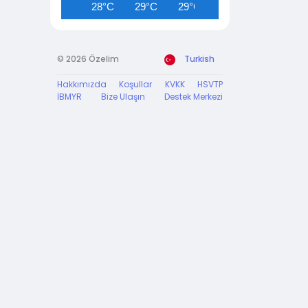
28°C
29°C
29°C
30°C
30°C
© 2026 Özelim
Turkish
Hakkımızda
Koşullar
KVKK
HSVTP
İBMYR
Bize Ulaşın
Destek Merkezi