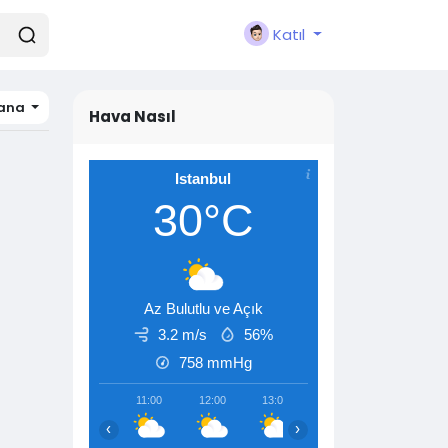
Katıl
ana
Hava Nasıl
Istanbul
30°C
Az Bulutlu ve Açık
3.2 m/s
56%
758
mmHg
11:00
12:00
13:00
14:00
15:00
‹
›