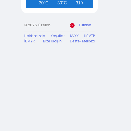
30°C
30°C
31°C
31°C
31°C
© 2026 Özelim
Turkish
Hakkımızda
Koşullar
KVKK
HSVTP
İBMYR
Bize Ulaşın
Destek Merkezi