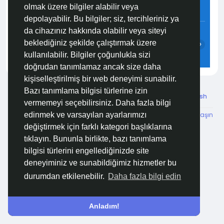
olmak üzere bilgiler alabilir veya
5.5 m/s
54%
757
mmHg
depolayabilir. Bu bilgiler; siz, tercihleriniz ya
19:00
20:00
21:00
22:00
23:00
00:00
da cihazınız hakkında olabilir veya siteyi
beklediğiniz şekilde çalıştırmak üzere
‹
›
kullanılabilir. Bilgiler çoğunlukla sizi
28°C
27°C
26°C
25°C
25°C
24°C
doğrudan tanımlamaz ancak size daha
kişiselleştirilmiş bir web deneyimi sunabilir.
Bazı tanımlama bilgisi türlerine izin
© 2026 Özelim
Turkish
vermemeyi seçebilirsiniz. Daha fazla bilgi
Hakkımızda
Koşullar
KVKK
HSVTP
İBMYR
Bize Ulaşın
edinmek ve varsayılan ayarlarımızı
Destek Merkezi
değiştirmek için farklı kategori başlıklarına
tıklayın. Bununla birlikte, bazı tanımlama
bilgisi türlerini engellediğinizde site
deneyiminiz ve sunabildiğimiz hizmetler bu
durumdan etkilenebilir.
Daha fazla bilgi edin
Anladım!