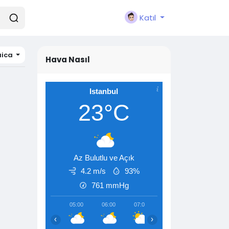
Katıl
ica
Hava Nasıl
Istanbul
23°C
Az Bulutlu ve Açık
4.2 m/s
93%
761
mmHg
05:00
06:00
07:00
08:00
09:00
‹
›