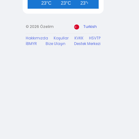
23°C
23°C
23°C
25°C
26°C
© 2026 Özelim
Turkish
Hakkımızda
Koşullar
KVKK
HSVTP
İBMYR
Bize Ulaşın
Destek Merkezi