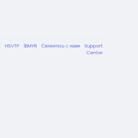
K
HSVTP
İBMYR
Свяжитесь с нами
Support
Center