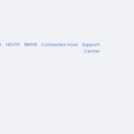
K
HSVTP
İBMYR
Contactez nous
Support
Center