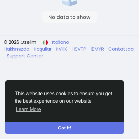
No data to show
© 2026 Özelim
Italiano
Hakkımızda
Koşullar
KVKK
HSVTP
İBMYR
Contattaci
Support Center
This website uses cookies to ensure you get
the best experience on our website
Learn More
Got It!