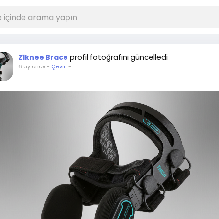
profil fotoğrafını güncelledi
Z1knee Brace
6 ay önce
-
Çeviri
-