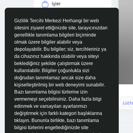
İşler
Forumlar
Gizlilik Tercihi Merkezi Herhangi bir web
sitesini ziyaret ettiğinizde site, tarayıcınızdan
Filmler
genellikle tanımlama bilgileri biçiminde
olmak üzere bilgiler alabilir veya
depolayabilir. Bu bilgiler; siz, tercihleriniz ya
da cihazınız hakkında olabilir veya siteyi
beklediğiniz şekilde çalıştırmak üzere
kullanılabilir. Bilgiler çoğunlukla sizi
doğrudan tanımlamaz ancak size daha
kişiselleştirilmiş bir web deneyimi sunabilir.
Bazı tanımlama bilgisi türlerine izin
vermemeyi seçebilirsiniz. Daha fazla bilgi
Lütf
edinmek ve varsayılan ayarlarımızı
değiştirmek için farklı kategori başlıklarına
tıklayın. Bununla birlikte, bazı tanımlama
bilgisi türlerini engellediğinizde site
© 2026 Özelim
Turkish