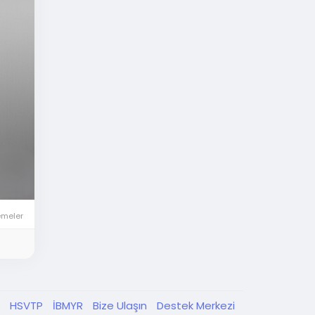
emeler
K
HSVTP
İBMYR
Bize Ulaşın
Destek Merkezi