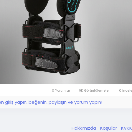
0 Yorumlar
9K Görüntülemeler
0 İncel
en giriş yapın, beğenin, paylaşın ve yorum yapın!
Hakkımızda
Koşullar
KVK