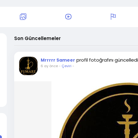
Son Güncellemeler
profil fotoğrafını güncelledi
Mrrrrr Sameer
6 ay önce
-
Çeviri
-