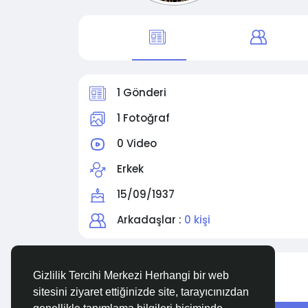
1 Gönderi
1 Fotoğraf
0 Video
Erkek
15/09/1937
Arkadaşlar :
0 kişi
Site içinde arama yapın
Gizlilik Tercihi Merkezi Herhangi bir web
sitesini ziyaret ettiğinizde site, tarayıcınızdan