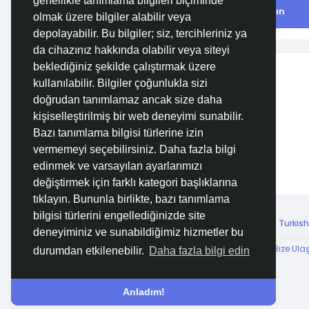
genellikle tanımlama bilgileri biçiminde
Site içinde arama yapın
olmak üzere bilgiler alabilir veya
depolayabilir. Bu bilgiler; siz, tercihleriniz ya
da cihazınız hakkında olabilir veya siteyi
beklediğiniz şekilde çalıştırmak üzere
Fotoğraf
kullanılabilir. Bilgiler çoğunlukla sizi
doğrudan tanımlamaz ancak size daha
kişiselleştirilmiş bir web deneyimi sunabilir.
Bazı tanımlama bilgisi türlerine izin
vermemeyi seçebilirsiniz. Daha fazla bilgi
edinmek ve varsayılan ayarlarımızı
değiştirmek için farklı kategori başlıklarına
tıklayın. Bununla birlikte, bazı tanımlama
bilgisi türlerini engellediğinizde site
© 2026 Özelim
Turkish
deneyiminiz ve sunabildiğimiz hizmetler bu
Hakkımızda
Koşullar
KVKK
HSVTP
İBMYR
Bize Ula
durumdan etkilenebilir.
Daha fazla bilgi edin
Destek Merkezi
Anladım!