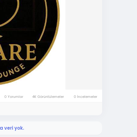
0 Yorumlar
4K Görüntülemeler
0 İncelemeler
 veri yok.