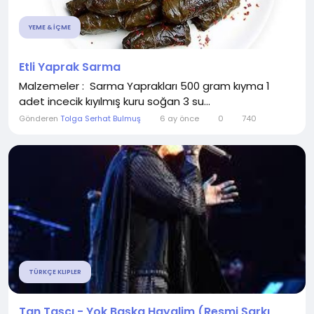
YEME & İÇME
Etli Yaprak Sarma
Malzemeler : Sarma Yaprakları 500 gram kıyma 1
adet incecik kıyılmış kuru soğan 3 su...
Gönderen
Tolga Serhat Bulmuş
6 ay önce
0
740
TÜRKÇE KLIPLER
Tan Taşçı - Yok Başka Hayalim (Resmi Şarkı