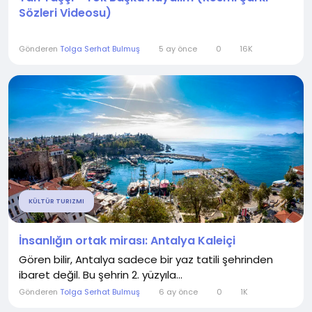
Sözleri Videosu)
Gönderen
Tolga Serhat Bulmuş
5 ay önce
0
16K
KÜLTÜR TURIZMI
İnsanlığın ortak mirası: Antalya Kaleiçi
Gören bilir, Antalya sadece bir yaz tatili şehrinden
ibaret değil. Bu şehrin 2. yüzyıla...
Gönderen
Tolga Serhat Bulmuş
6 ay önce
0
1K