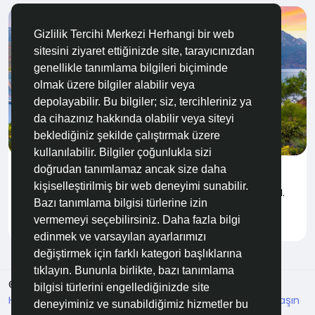
Gizlilik Tercihi Merkezi Herhangi bir web
sitesini ziyaret ettiğinizde site, tarayıcınızdan
genellikle tanımlama bilgileri biçiminde
olmak üzere bilgiler alabilir veya
depolayabilir. Bu bilgiler; siz, tercihleriniz ya
da cihazınız hakkında olabilir veya siteyi
GEZEN & GÖREN
beklediğiniz şekilde çalıştırmak üzere
kullanılabilir. Bilgiler çoğunlukla sizi
doğrudan tanımlamaz ancak size daha
1 şehir 3 gün: Antalya
kişiselleştirilmiş bir web deneyimi sunabilir.
Birkaç dakikalığına, binlerce yıl önce Bergama Kralı II.
Bazı tanımlama bilgisi türlerine izin
Attolas’ın...
vermemeyi seçebilirsiniz. Daha fazla bilgi
Gönderen
Tolga Serhat Bulmuş
6 ay önce
0
1K
edinmek ve varsayılan ayarlarımızı
değiştirmek için farklı kategori başlıklarına
tıklayın. Bununla birlikte, bazı tanımlama
© 2026 Özelim
Turkish
bilgisi türlerini engellediğinizde site
Hakkımızda
Koşullar
KVKK
HSVTP
İBMYR
Bize Ulaşın
deneyiminiz ve sunabildiğimiz hizmetler bu