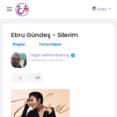
Katıl
Ebru Gündeş - Silerim
Bloglar
Türkçe Klipler
Tolga Serhat Bulmuş
Yayınlanma:
5 ay önce
0
16K