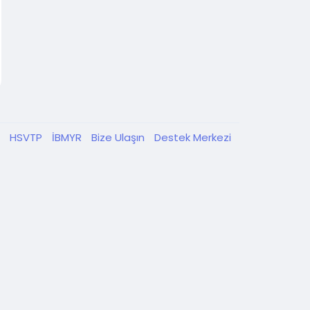
K
HSVTP
İBMYR
Bize Ulaşın
Destek Merkezi