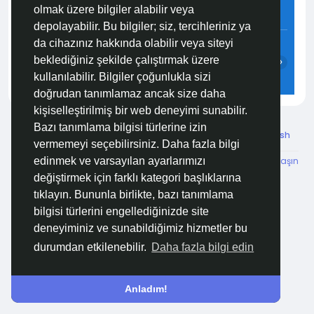
olmak üzere bilgiler alabilir veya
3.2 m/s
89%
758
mmHg
depolayabilir. Bu bilgiler; siz, tercihleriniz ya
05:00
06:00
07:00
08:00
09:00
10:00
da cihazınız hakkında olabilir veya siteyi
beklediğiniz şekilde çalıştırmak üzere
‹
›
kullanılabilir. Bilgiler çoğunlukla sizi
23°C
23°C
23°C
25°C
27°C
28°C
doğrudan tanımlamaz ancak size daha
kişiselleştirilmiş bir web deneyimi sunabilir.
Bazı tanımlama bilgisi türlerine izin
© 2026 Özelim
Turkish
vermemeyi seçebilirsiniz. Daha fazla bilgi
Hakkımızda
Koşullar
KVKK
HSVTP
İBMYR
Bize Ulaşın
edinmek ve varsayılan ayarlarımızı
Destek Merkezi
değiştirmek için farklı kategori başlıklarına
tıklayın. Bununla birlikte, bazı tanımlama
bilgisi türlerini engellediğinizde site
deneyiminiz ve sunabildiğimiz hizmetler bu
durumdan etkilenebilir.
Daha fazla bilgi edin
Anladım!