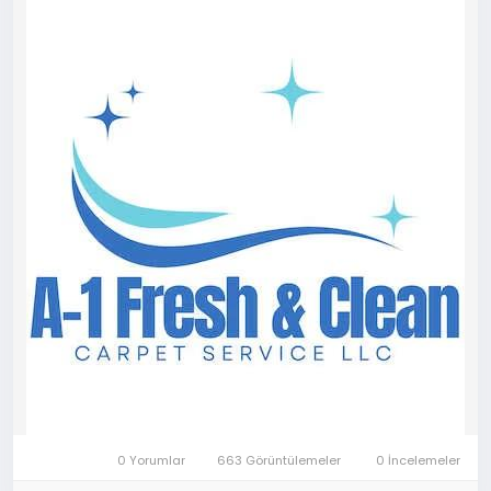
0 Yorumlar
663 Görüntülemeler
0 İncelemeler