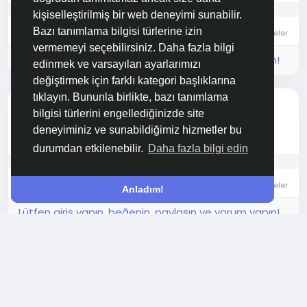
kişiselleştirilmiş bir web deneyimi sunabilir.
Bazı tanımlama bilgisi türlerine izin
vermemeyi seçebilirsiniz. Daha fazla bilgi
edinmek ve varsayılan ayarlarımızı
değiştirmek için farklı kategori başlıklarına
tıklayın. Bununla birlikte, bazı tanımlama
bilgisi türlerini engellediğinizde site
deneyiminiz ve sunabildiğimiz hizmetler bu
durumdan etkilenebilir.
Daha fazla bilgi edin
0 Yorumlar
135 Görüntülemeler
0 İncelemeler
Lütfen giriş yapın, beğenin, paylaşın ve yorum yapın!
Anladım!
profil fotoğrafını güncelledi
Sameer Khan
6 ay önce
-
Çeviri
-