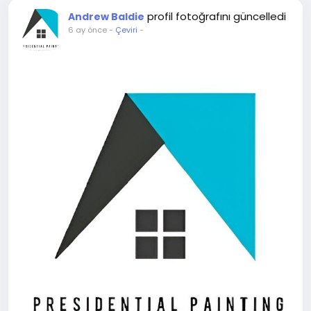
profil fotoğrafını güncelledi
Andrew Baldie
6 ay önce
-
Çeviri
-