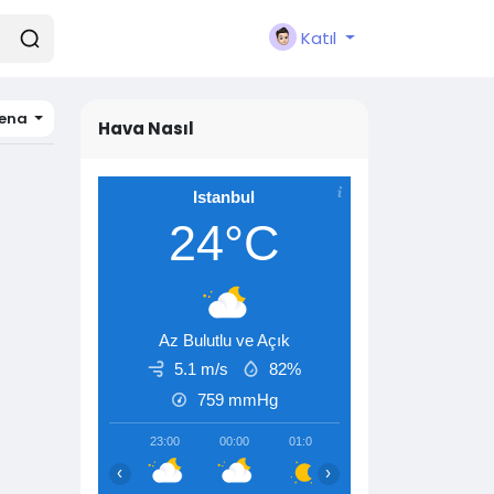
Katıl
lena
Hava Nasıl
Istanbul
24°C
Az Bulutlu ve Açık
5.1 m/s
82%
759
mmHg
23:00
00:00
01:00
02:00
03:00
‹
›