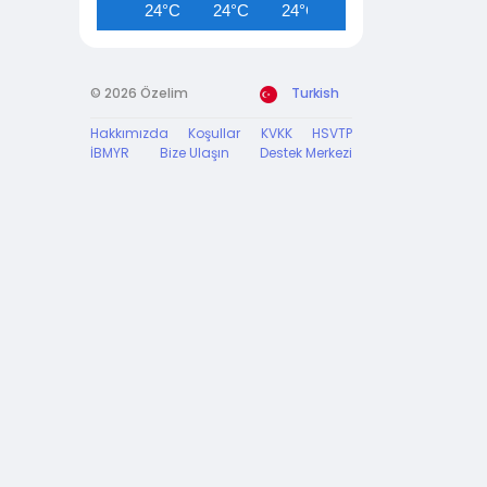
24°C
24°C
24°C
24°C
24°C
© 2026 Özelim
Turkish
Hakkımızda
Koşullar
KVKK
HSVTP
İBMYR
Bize Ulaşın
Destek Merkezi