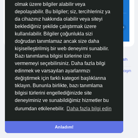
olmak üzere bilgiler alabilir veya
6.9 m/s
61%
762
mmHg
depolayabilir. Bu bilgiler; siz, tercihleriniz ya
12:00
13:00
14:00
15:00
16:00
17:00
da cihazınız hakkında olabilir veya siteyi
beklediğiniz şekilde çalıştırmak üzere
‹
›
kullanılabilir. Bilgiler çoğunlukla sizi
29°C
29°C
29°C
29°C
28°C
28°C
doğrudan tanımlamaz ancak size daha
kişiselleştirilmiş bir web deneyimi sunabilir.
Bazı tanımlama bilgisi türlerine izin
© 2026 Özelim
Turkish
vermemeyi seçebilirsiniz. Daha fazla bilgi
Hakkımızda
Koşullar
KVKK
HSVTP
İBMYR
Bize Ulaşın
edinmek ve varsayılan ayarlarımızı
Destek Merkezi
değiştirmek için farklı kategori başlıklarına
tıklayın. Bununla birlikte, bazı tanımlama
bilgisi türlerini engellediğinizde site
deneyiminiz ve sunabildiğimiz hizmetler bu
durumdan etkilenebilir.
Daha fazla bilgi edin
Anladım!