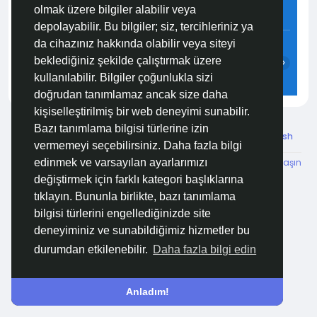
olmak üzere bilgiler alabilir veya
4.3 m/s
81%
758
mmHg
depolayabilir. Bu bilgiler; siz, tercihleriniz ya
21:00
22:00
23:00
00:00
01:00
02:00
da cihazınız hakkında olabilir veya siteyi
beklediğiniz şekilde çalıştırmak üzere
‹
›
kullanılabilir. Bilgiler çoğunlukla sizi
26°C
25°C
25°C
25°C
25°C
25°C
doğrudan tanımlamaz ancak size daha
kişiselleştirilmiş bir web deneyimi sunabilir.
Bazı tanımlama bilgisi türlerine izin
© 2026 Özelim
Turkish
vermemeyi seçebilirsiniz. Daha fazla bilgi
Hakkımızda
Koşullar
KVKK
HSVTP
İBMYR
Bize Ulaşın
edinmek ve varsayılan ayarlarımızı
Destek Merkezi
değiştirmek için farklı kategori başlıklarına
tıklayın. Bununla birlikte, bazı tanımlama
bilgisi türlerini engellediğinizde site
deneyiminiz ve sunabildiğimiz hizmetler bu
durumdan etkilenebilir.
Daha fazla bilgi edin
Anladım!