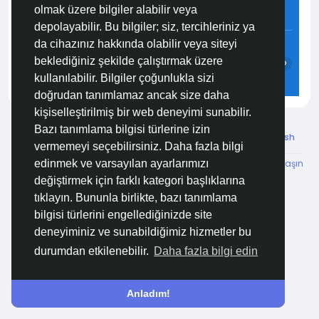
olmak üzere bilgiler alabilir veya
8.3 m/s
80%
760
mmHg
depolayabilir. Bu bilgiler; siz, tercihleriniz ya
19:00
20:00
21:00
22:00
23:00
00:00
da cihazınız hakkında olabilir veya siteyi
beklediğiniz şekilde çalıştırmak üzere
‹
›
kullanılabilir. Bilgiler çoğunlukla sizi
26°C
25°C
25°C
24°C
24°C
24°C
doğrudan tanımlamaz ancak size daha
kişiselleştirilmiş bir web deneyimi sunabilir.
Bazı tanımlama bilgisi türlerine izin
© 2026 Özelim
Turkish
vermemeyi seçebilirsiniz. Daha fazla bilgi
Hakkımızda
Koşullar
KVKK
HSVTP
İBMYR
Bize Ulaşın
edinmek ve varsayılan ayarlarımızı
Destek Merkezi
değiştirmek için farklı kategori başlıklarına
tıklayın. Bununla birlikte, bazı tanımlama
bilgisi türlerini engellediğinizde site
deneyiminiz ve sunabildiğimiz hizmetler bu
durumdan etkilenebilir.
Daha fazla bilgi edin
Anladım!