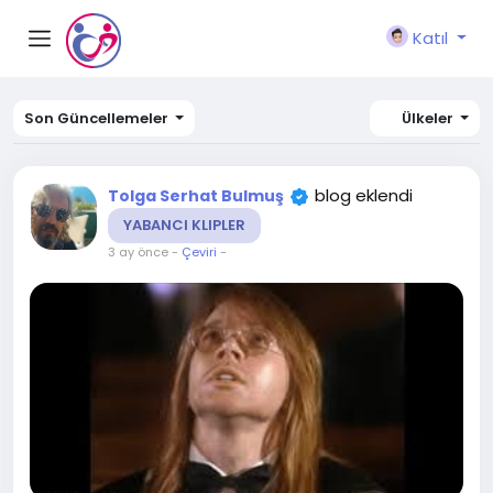
Katıl
Son Güncellemeler
Ülkeler
blog eklendi
Tolga Serhat Bulmuş
YABANCI KLIPLER
3 ay önce
-
Çeviri
-