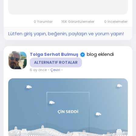
0 Yorumlar
16K Görüntülemeler
0 İncelemeler
Lütfen giriş yapın, beğenin, paylaşın ve yorum yapın!
blog eklendi
Tolga Serhat Bulmuş
ALTERNATIF ROTALAR
6 ay önce
-
Çeviri
-