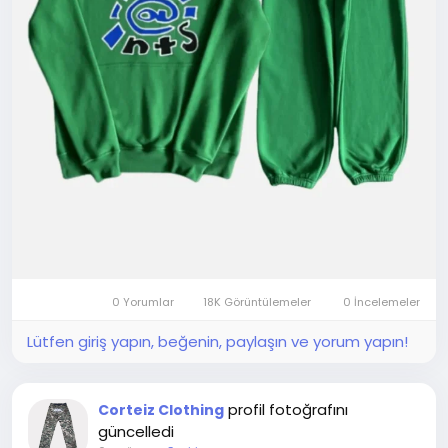
0 Yorumlar
18K Görüntülemeler
0 İncelemeler
Lütfen giriş yapın, beğenin, paylaşın ve yorum yapın!
profil fotoğrafını
Corteiz Clothing
güncelledi