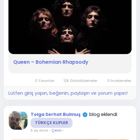
Queen – Bohemian Rhapsody
0 Yorumlar
12K Görüntülemeler
0 İncelemeler
Lütfen giriş yapın, beğenin, paylaşın ve yorum yapın!
blog eklendi
Tolga Serhat Bulmuş
TÜRKÇE KLIPLER
5 ay önce
-
Çeviri
-