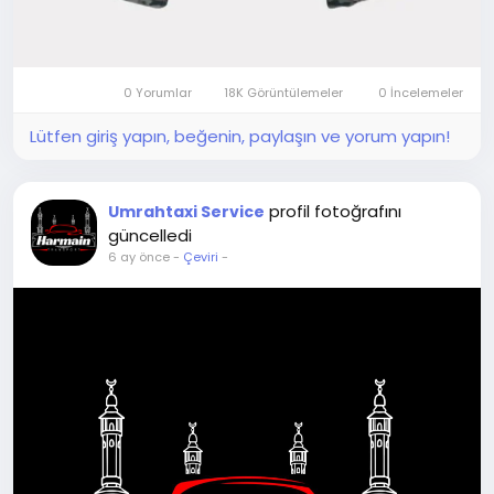
0 Yorumlar
18K Görüntülemeler
0 İncelemeler
Lütfen giriş yapın, beğenin, paylaşın ve yorum yapın!
profil fotoğrafını
Umrahtaxi Service
güncelledi
6 ay önce
-
Çeviri
-