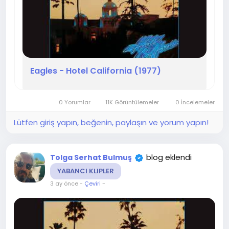
Eagles - Hotel California (1977)
0 Yorumlar
11K Görüntülemeler
0 İncelemeler
Lütfen giriş yapın, beğenin, paylaşın ve yorum yapın!
blog eklendi
Tolga Serhat Bulmuş
YABANCI KLIPLER
3 ay önce
-
Çeviri
-