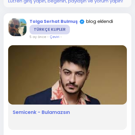
Lütfen giriş yapın, beğenin, paylaşın ve yorum yapın!
blog eklendi
Tolga Serhat Bulmuş
TÜRKÇE KLIPLER
5 ay önce
-
Çeviri
-
Semicenk - Bulamazsın