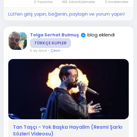
0 Yorumlar
16K Görüntülemeler
0 İncelemeler
Lütfen giriş yapın, beğenin, paylaşın ve yorum yapın!
blog eklendi
Tolga Serhat Bulmuş
TÜRKÇE KLIPLER
5 ay önce
-
Çeviri
-
Tan Taşçı - Yok Başka Hayalim (Resmi Şarkı
Sözleri Videosu)