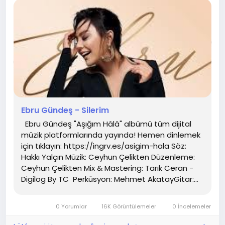
Ebru Gündeş - Silerim
Ebru Gündeş "Aşığım Hâlâ" albümü tüm dijital
müzik platformlarında yayında! Hemen dinlemek
için tıklayın: https://ingrv.es/asigim-hala Söz:
Hakkı Yalçın Müzik: Ceyhun Çelikten Düzenleme:
Ceyhun Çelikten Mix & Mastering: Tarık Ceran -
Digilog By TC Perküsyon: Mehmet AkatayGitar:...
0 Yorumlar
16K Görüntülemeler
0 İncelemeler