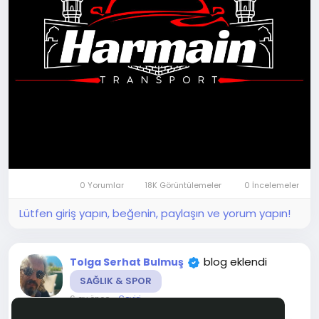
0 Yorumlar
18K Görüntülemeler
0 İncelemeler
Lütfen giriş yapın, beğenin, paylaşın ve yorum yapın!
blog eklendi
Tolga Serhat Bulmuş
SAĞLIK & SPOR
6 ay önce
-
Çeviri
-