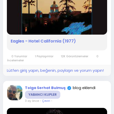
Eagles - Hotel California (1977)
0 Yorumlar
1 Paylaşımlar
12K Görüntülemeler
0
İncelemeler
Lütfen giriş yapın, beğenin, paylaşın ve yorum yapın!
blog eklendi
Tolga Serhat Bulmuş
YABANCI KLIPLER
3 ay önce
-
Çeviri
-