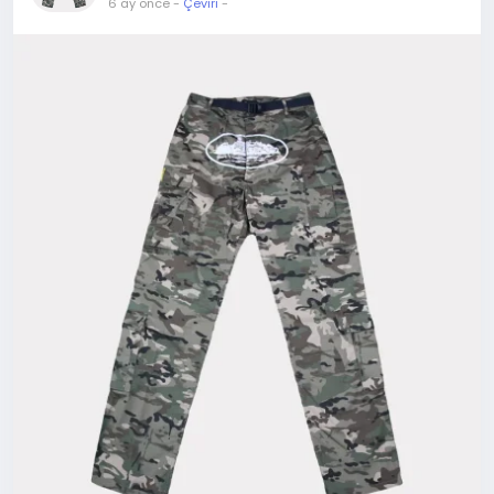
6 ay önce
-
Çeviri
-