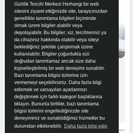
Gizlilik Tercihi Merkezi Herhangi bir web
sitesini ziyaret ettiğinizde site, tarayıcınızdan
genellikle tanımlama bilgileri biçiminde
olmak üzere bilgiler alabilir veya
depolayabilir. Bu bilgiler; siz, tercihleriniz ya
da cihazınız hakkında olabilir veya siteyi
beklediğiniz şekilde çalıştırmak üzere
kullanılabilir. Bilgiler çoğunlukla sizi
doğrudan tanımlamaz ancak size daha
Huzursuz Bağırsak Sendromu Hakkında
kişiselleştirilmiş bir web deneyimi sunabilir.
Merak Edilen Her Şey
Bazı tanımlama bilgisi türlerine izin
Huzursuz bağırsak sendromu nedir? Huzursuz
vermemeyi seçebilirsiniz. Daha fazla bilgi
bağırsak sendromu tüm güncel tüm tıbbi ve
edinmek ve varsayılan ayarlarımızı
teknolojik yöntemlerle incelenmesine karşın
değiştirmek için farklı kategori başlıklarına
altında herhangi bir organik neden (hastalık)
tıklayın. Bununla birlikte, bazı tanımlama
saptanamayan, karında değişik formlarda ağrı,
bilgisi türlerini engellediğinizde site
şişkinlik, net tanımlanamayan bir rahatsızlık hissi,
deneyiminiz ve sunabildiğimiz hizmetler bu
dışkılama sıklığı ve dışkı formunda değişikliklerle
karakterize bir sendromdur. Huzursuz bağırsak...
durumdan etkilenebilir.
Daha fazla bilgi edin
0 Yorumlar
9K Görüntülemeler
0 İncelemeler